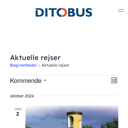
Gå til hovedindhold
Aktuelle rejser
Begivenheder
Aktuelle rejser
Begivenheder
Kommende
Nav
Beg
Liste
Vælg
Vis
af
dato.
oktober 2024
Nav
visn
ONS
2