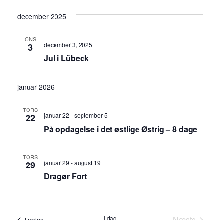
december 2025
ONS
december 3, 2025
3
Jul i Lübeck
januar 2026
TORS
januar 22
-
september 5
22
På opdagelse i det østlige Østrig – 8 dage
TORS
januar 29
-
august 19
29
Dragør Fort
I dag
Næste
Begivenheder
Forrige