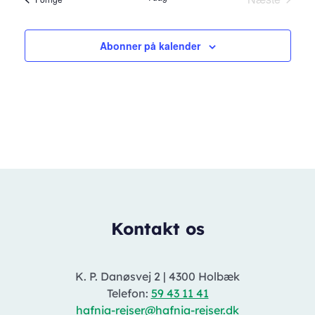
Begivenh
Abonner på kalender
Kontakt os
K. P. Danøsvej 2
|
4300 Holbæk
Telefon:
59 43 11 41
hafnia-rejser@hafnia-rejser.dk