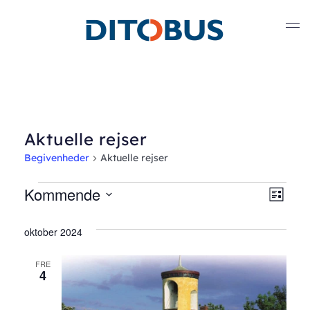
Gå til hovedindhold
Aktuelle rejser
Begivenheder
Aktuelle rejser
Begivenheder
Kommende
Nav
Beg
Liste
Vælg
Vis
af
dato.
oktober 2024
Nav
visn
FRE
4