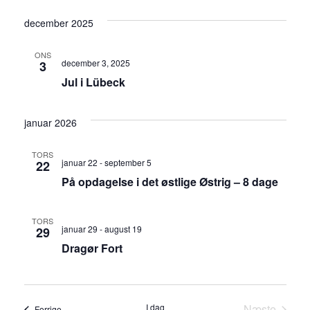
december 2025
ONS
december 3, 2025
3
Jul i Lübeck
januar 2026
TORS
januar 22
-
september 5
22
På opdagelse i det østlige Østrig – 8 dage
TORS
januar 29
-
august 19
29
Dragør Fort
I dag
Næste
Begivenheder
Forrige