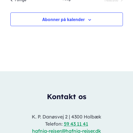
Begivenh
Abonner på kalender
Kontakt os
K. P. Danøsvej 2
|
4300 Holbæk
Telefon:
59 43 11 41
hafnia-rejser@hafnia-rejser.dk