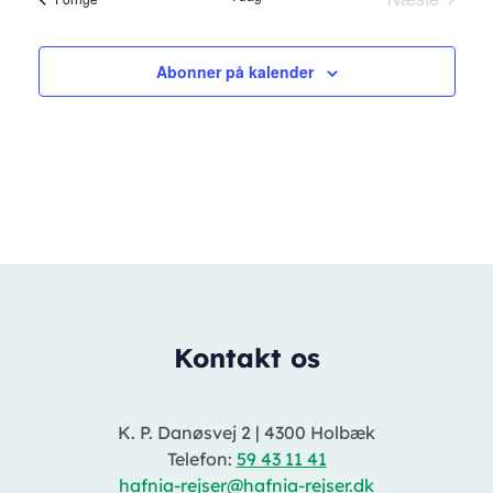
Begivenh
Abonner på kalender
Kontakt os
K. P. Danøsvej 2
|
4300 Holbæk
Telefon:
59 43 11 41
hafnia-rejser@hafnia-rejser.dk