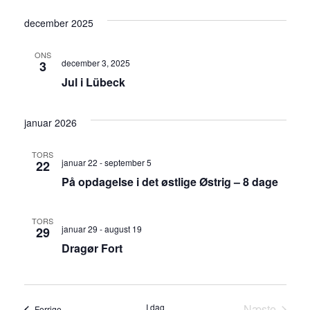
december 2025
ONS
december 3, 2025
3
Jul i Lübeck
januar 2026
TORS
januar 22
-
september 5
22
På opdagelse i det østlige Østrig – 8 dage
TORS
januar 29
-
august 19
29
Dragør Fort
I dag
Næste
Begivenheder
Forrige