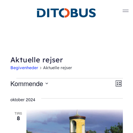
Gå til hovedindhold
Aktuelle rejser
Begivenheder
Aktuelle rejser
Begivenheder
Kommende
Nav
Beg
Liste
Vælg
Vis
af
dato.
oktober 2024
Nav
visn
TIRS
8