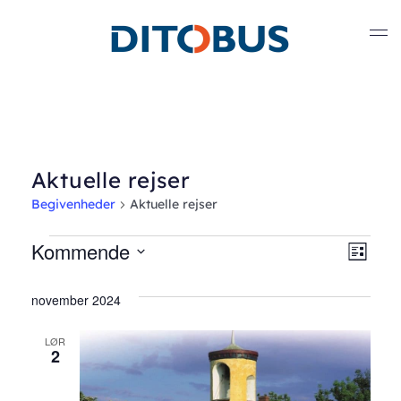
Gå til hovedindhold
Aktuelle rejser
Begivenheder
Aktuelle rejser
Begivenheder
Kommende
Nav
Beg
Liste
Vælg
Vis
af
dato.
november 2024
Nav
visn
LØR
2