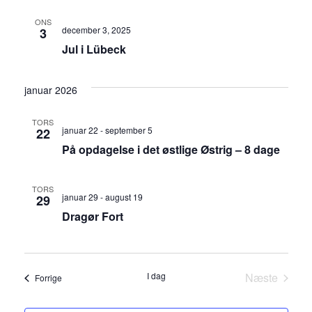
ONS
december 3, 2025
3
Jul i Lübeck
januar 2026
TORS
januar 22
-
september 5
22
På opdagelse i det østlige Østrig – 8 dage
TORS
januar 29
-
august 19
29
Dragør Fort
I dag
Næste
Begivenheder
Forrige
Begivenh