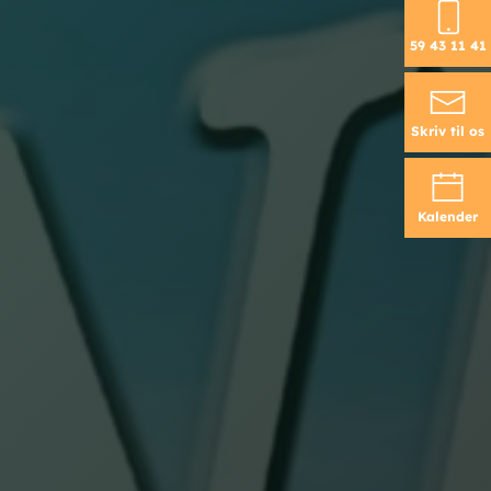
59 43 11 41
Skriv til os
Kalender