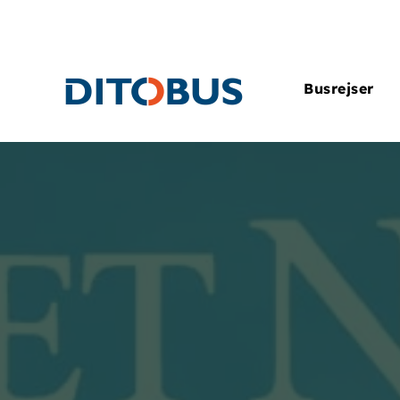
Gå til hovedindhold
Busrejser