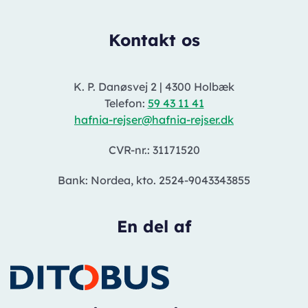
Kontakt os
K. P. Danøsvej 2
|
4300 Holbæk
Telefon:
59 43 11 41
hafnia-rejser@hafnia-rejser.dk
CVR-nr.: 31171520
Bank: Nordea, kto. 2524-9043343855
En del af