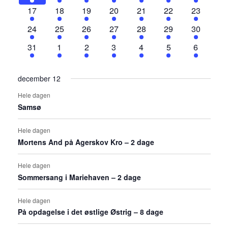
begivenheder
begivenheder
begivenheder
begivenheder
begivenheder
begivenheder
begivenh
4
4
4
4
4
4
4
17
18
19
20
21
22
23
begivenheder
begivenheder
begivenheder
begivenheder
begivenheder
begivenheder
begivenh
4
3
3
3
2
2
2
24
25
26
27
28
29
30
begivenheder
begivenheder
begivenheder
begivenheder
begivenheder
begivenheder
begivenh
2
2
2
2
2
2
1
31
1
2
3
4
5
6
begivenheder
begivenheder
begivenheder
begivenheder
begivenheder
begivenheder
begivenh
december 12
Hele dagen
Samsø
Hele dagen
Mortens And på Agerskov Kro – 2 dage
Hele dagen
Sommersang i Mariehaven – 2 dage
Hele dagen
På opdagelse i det østlige Østrig – 8 dage