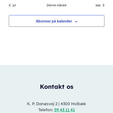
jul
Denne måned
sep
Abonner på kalender
Kontakt os
K. P. Danøsvej 2
|
4300 Holbæk
Telefon:
59 43 11 41