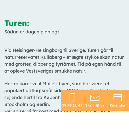
Turen:
Sådan er dagen planlagt
Via Helsingør-Helsingborg til Sverige. Turen går til
naturreservatet Kullaberg – et ægte stykke skøn natur
med grotter, klipper og fyrtårnet. Tid på egen hånd til
at opleve Vestsveriges smukke natur.
Herfra kører vi til Mölle – byen, som har været et
populært udflugtsmål siden 1860’erne. Turister kom
sejlende hertil fra København, eller med tog fra
Stockholm og Berlin.
59 43 11 41
Skriv til os
Kalender
Her spiser vi frokost med smuk udsigt over havet.
Efter frokost kører vi til Sofiero Slot og Slotspark.