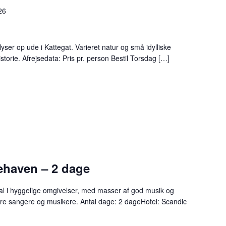
26
yser op ude i Kattegat. Varieret natur og små idylliske
torie. Afrejsedata: Pris pr. person Bestil Torsdag […]
ehaven – 2 dage
val i hyggelige omgivelser, med masser af god musik og
re sangere og musikere. Antal dage: 2 dageHotel: Scandic