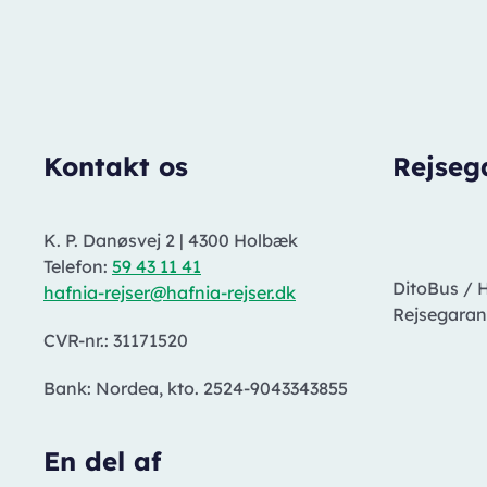
Kontakt os
Rejseg
K. P. Danøsvej 2
|
4300 Holbæk
Telefon:
59 43 11 41
DitoBus / 
hafnia-rejser@hafnia-rejser.dk
Rejsegarant
CVR-nr.: 31171520
Bank: Nordea, kto. 2524-9043343855
En del af