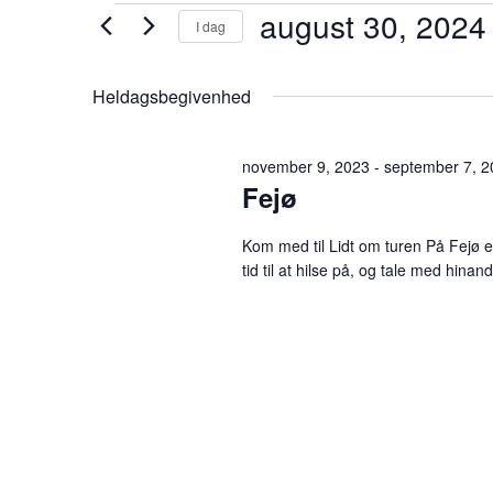
Begivenheder
august 30, 2024
I dag
Vælg
for
dato.
Heldagsbegivenhed
august
30,
november 9, 2023
-
september 7, 2
Fejø
2024
Kom med til Lidt om turen På Fejø er
tid til at hilse på, og tale med hina