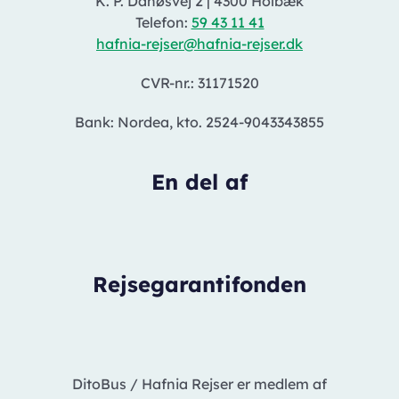
K. P. Danøsvej 2
|
4300 Holbæk
Telefon:
59 43 11 41
hafnia-rejser@hafnia-rejser.dk
CVR-nr.: 31171520
Bank: Nordea, kto. 2524-9043343855
En del af
Rejsegarantifonden
DitoBus / Hafnia Rejser er medlem af