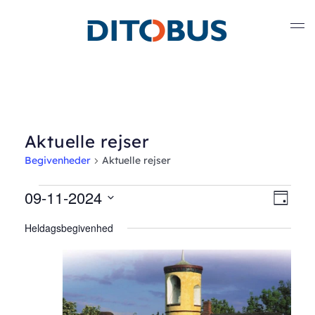
Gå til hovedindhold
Aktuelle rejser
Begivenheder
Aktuelle rejser
Begivenheder
09-11-2024
Nav
Beg
Dag
Vælg
Vis
for
af
Heldagsbegivenhed
dato.
Nav
september
visn
11,
2024