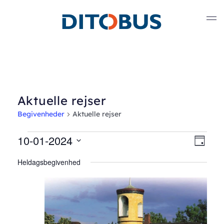
Gå til hovedindhold
Aktuelle rejser
Begivenheder
Aktuelle rejser
Begivenheder
10-01-2024
Nav
Beg
Dag
Vælg
Vis
for
af
Heldagsbegivenhed
dato.
Nav
oktober
visn
1,
2024