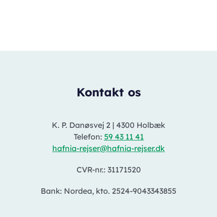
Kontakt os
K. P. Danøsvej 2
|
4300 Holbæk
Telefon:
59 43 11 41
hafnia-rejser@hafnia-rejser.dk
CVR-nr.: 31171520
Bank: Nordea, kto. 2524-9043343855