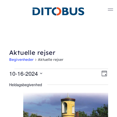
Gå til hovedindhold
Aktuelle rejser
Begivenheder
Aktuelle rejser
Begivenheder
10-16-2024
Nav
Beg
Dag
Vælg
Vis
for
af
Heldagsbegivenhed
dato.
Nav
oktober
visn
16,
2024