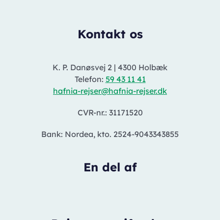
Kontakt os
K. P. Danøsvej 2
|
4300 Holbæk
Telefon:
59 43 11 41
hafnia-rejser@hafnia-rejser.dk
CVR-nr.: 31171520
Bank: Nordea, kto. 2524-9043343855
En del af