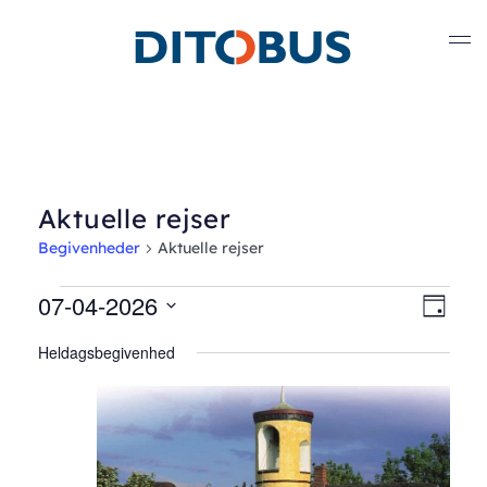
Gå til hovedindhold
Aktuelle rejser
Begivenheder
Aktuelle rejser
Begivenheder
07-04-2026
Nav
Beg
Dag
Vælg
Vis
for
af
Heldagsbegivenhed
dato.
Nav
juli
visn
4,
2026