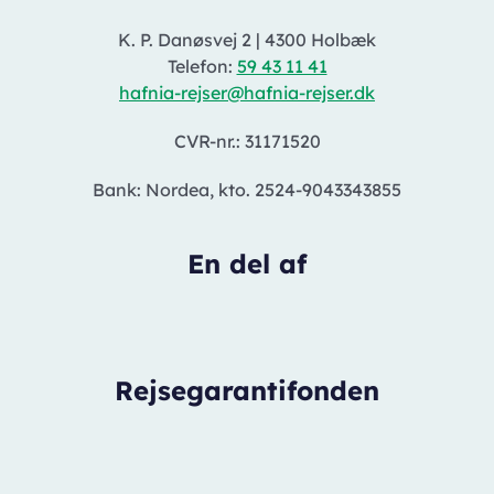
K. P. Danøsvej 2
|
4300 Holbæk
Telefon:
59 43 11 41
hafnia-rejser@hafnia-rejser.dk
CVR-nr.: 31171520
Bank: Nordea, kto. 2524-9043343855
En del af
Rejsegarantifonden