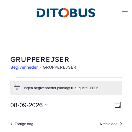
Gå til hovedindhold
GRUPPEREJSER
Begivenheder
GRUPPEREJSER
Begivenheder
Ingen begivenheder planlagt til august 9, 2026.
Notice
for
08-09-2026
Nav
Beg
august
Dag
Vælg
Vis
af
9,
dato.
Forrige dag
Næste dag
Nav
visn
2026