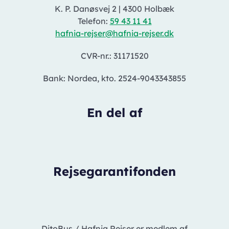
K. P. Danøsvej 2
|
4300 Holbæk
Telefon:
59 43 11 41
hafnia-rejser@hafnia-rejser.dk
CVR-nr.: 31171520
Bank: Nordea, kto. 2524-9043343855
En del af
Rejsegarantifonden
DitoBus / Hafnia Rejser er medlem af