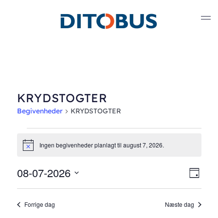
Gå til hovedindhold
KRYDSTOGTER
Begivenheder
KRYDSTOGTER
Begivenheder
Ingen begivenheder planlagt til august 7, 2026.
Notice
for
08-07-2026
Nav
Beg
august
Dag
Vælg
Vis
af
7,
dato.
Forrige dag
Næste dag
Nav
visn
2026