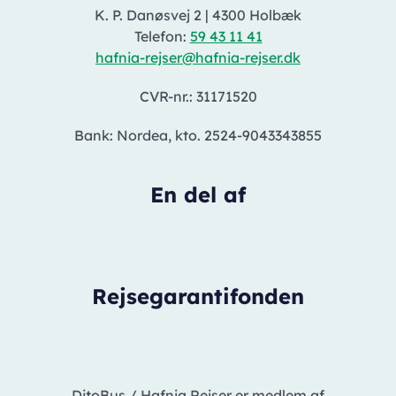
K. P. Danøsvej 2
|
4300 Holbæk
Telefon:
59 43 11 41
hafnia-rejser@hafnia-rejser.dk
CVR-nr.: 31171520
Bank: Nordea, kto. 2524-9043343855
En del af
Rejsegarantifonden
DitoBus / Hafnia Rejser er medlem af