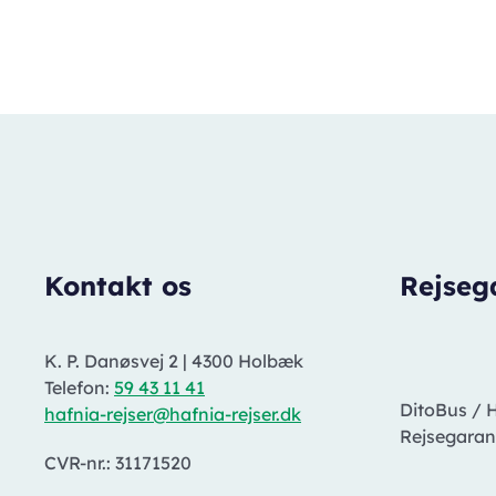
Kontakt os
Rejseg
K. P. Danøsvej 2
|
4300 Holbæk
Telefon:
59 43 11 41
DitoBus / 
hafnia-rejser@hafnia-rejser.dk
Rejsegarant
CVR-nr.: 31171520