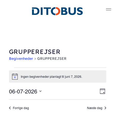
Gå til hovedindhold
GRUPPEREJSER
Begivenheder
GRUPPEREJSER
Begivenheder
Ingen begivenheder planlagt til juni 7, 2026.
Notice
for
06-07-2026
Nav
Beg
juni
Dag
Vælg
Vis
af
7,
dato.
Forrige dag
Næste dag
Nav
visn
2026