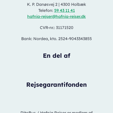
K. P. Danøsvej 2
|
4300 Holbæk
Telefon:
59 43 11 41
hafnia-rejser@hafnia-rejser.dk
CVR-nr.: 31171520
Bank: Nordea, kto. 2524-9043343855
En del af
Rejsegarantifonden
DitoBus / Hafnia Rejser er medlem af