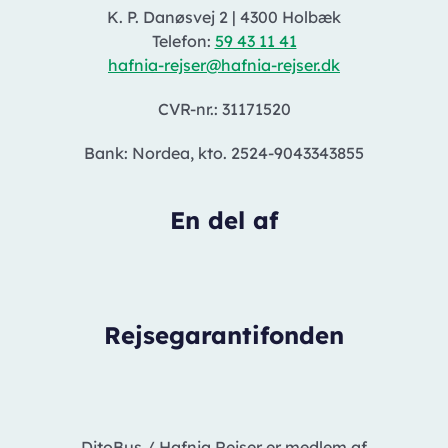
K. P. Danøsvej 2
|
4300 Holbæk
Telefon:
59 43 11 41
hafnia-rejser@hafnia-rejser.dk
CVR-nr.: 31171520
Bank: Nordea, kto. 2524-9043343855
En del af
Rejsegarantifonden
DitoBus / Hafnia Rejser er medlem af