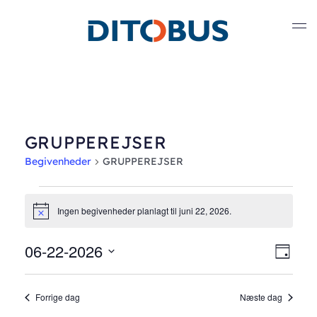
Gå til hovedindhold
GRUPPEREJSER
Begivenheder
GRUPPEREJSER
Begivenheder
Ingen begivenheder planlagt til juni 22, 2026.
Notice
for
06-22-2026
Nav
Beg
juni
Dag
Vælg
Vis
af
22,
dato.
Forrige dag
Næste dag
Nav
visn
2026