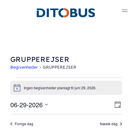
Gå til hovedindhold
GRUPPEREJSER
Begivenheder
GRUPPEREJSER
Begivenheder
Ingen begivenheder planlagt til juni 29, 2026.
Notice
for
06-29-2026
Nav
Beg
juni
Dag
Vælg
Vis
af
29,
dato.
Forrige dag
Næste dag
Nav
visn
2026