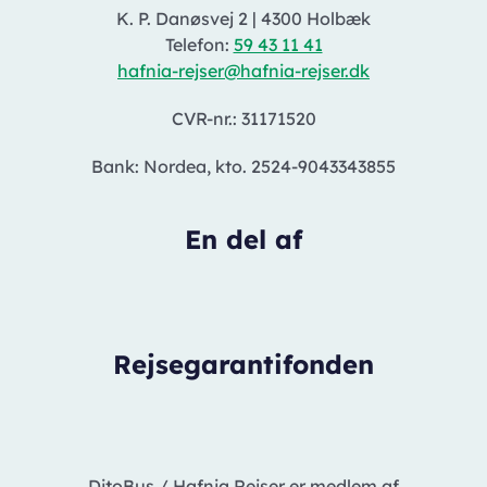
K. P. Danøsvej 2
|
4300 Holbæk
Telefon:
59 43 11 41
hafnia-rejser@hafnia-rejser.dk
CVR-nr.: 31171520
Bank: Nordea, kto. 2524-9043343855
En del af
Rejsegarantifonden
DitoBus / Hafnia Rejser er medlem af